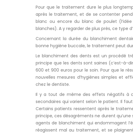
Pour que le traitement dure le plus longtemp
après le traitement, et de se contenter pen
blanc ou encore du blanc de poulet (l’idée
blanches). A y regarder de plus près, ce type 
Concernant la durée du blanchiment dentaire
bonne hygiène buccale, le traitement peut dur
Le blanchiment des dents est un procédé trè
principe que les dents sont saines (c’est-à-d
600 et 900 euros pour le soin. Pour que le ré
nouvelles mesures d’hygiènes simples et ef
chez le dentiste.
Il y a tout de même des effets négatifs à ce
secondaires qui varient selon le patient. Il f
Certains patients ressentent après le traitem
principe, ces désagréments ne durent qu’une s
agents de blanchiment qui endommagent l’émai
réagissent mal au traitement, et se plaignent