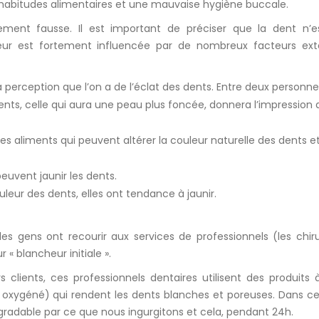
 habitudes alimentaires et une mauvaise hygiène buccale.
ement fausse. Il est important de préciser que la dent n’e
leur est fortement influencée par de nombreux facteurs exté
la perception que l’on a de l’éclat des dents. Entre deux personn
s, celle qui aura une peau plus foncée, donnera l’impression d
es aliments qui peuvent altérer la couleur naturelle des dents e
uvent jaunir les dents.
ouleur des dents, elles ont tendance à jaunir.
es gens ont recourir aux services de professionnels (les chir
 « blancheur initiale ».
clients, ces professionnels dentaires utilisent des produits 
oxygéné) qui rendent les dents blanches et poreuses. Dans cet
radable par ce que nous ingurgitons et cela, pendant 24h.