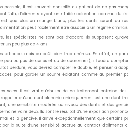
s possible, il est souvent conseillé au patient de ne pas ma
dant 24h, d’aliments ayant une faible coloration comme du f
 est que plus on mange blanc, plus les dents seront ou res
d’alimentation peut facilement être associé à un régime amincis
, les spécialistes ne sont pas d’accord. Ils supposent qu’av
er un peu plus de 4 ans.
s efficace, mais au coût bien trop onéreux. En effet, en part
ire peu ou pas de caries et ou de couronnes), il faudra compte
sultat perdure, vous devrez compter le double, et penser à ado
ficaces, pour garder un sourire éclatant comme au premier p
s soins. Il est vrai qu’abuser de ce traitement entraine des
aut rappeler qu’une dent blanchie chimiquement est une dent frag
ent, une sensibilité modérée au niveau des dents et des genci
emaine voire deux. Ils sont le résultat d’une exposition pronon
l et la gencive. Il arrive exceptionnellement que certains p
 par la suite d’une sensibilité accrue au contact d’aliments 