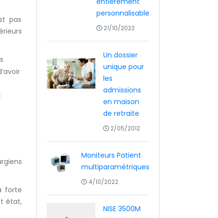
entièrement
personnalisable
st pas
21/10/2022
rieurs
Un dossier
es
unique pour
’avoir
les
admissions
t
en maison
de retraite
2/05/2012
Moniteurs Patient
urgiens
multiparamétriques
4/10/2022
à forte
 état,
NISE 3500M