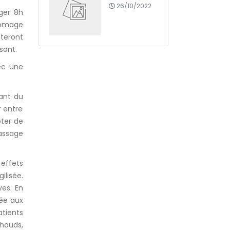
26/10/2022
nger 8h
romage
teront
sant.
ec une
ant du
r entre
pter de
assage
 effets
ilisée.
ves. En
cée aux
atients
chauds,