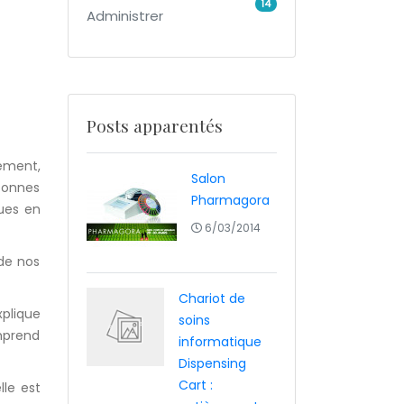
14
Administrer
Posts apparentés
ément,
Salon
rsonnes
Pharmagora
dues en
6/03/2014
 de nos
Chariot de
plique
soins
mprend
informatique
Dispensing
Cart :
lle est