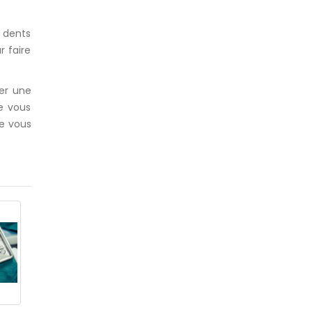
s dents
 faire
cer une
e vous
ue vous