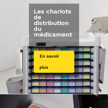
Les chariots
de
distribution
du
médicament
En savoir
plus