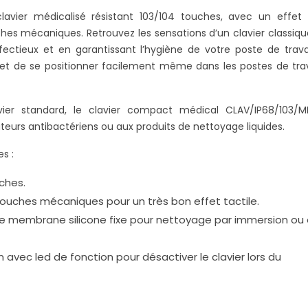
vier médicalisé résistant 103/104 touches, avec un effet t
hes mécaniques. Retrouvez les sensations d’un clavier classiqu
nfectieux et en garantissant l’hygiène de votre poste de trava
t de se positionner facilement même dans les postes de trava
er standard, le clavier compact médical CLAV/IP68/103/M
eurs antibactériens ou aux produits de nettoyage liquides.
s :
ches.
touches mécaniques pour un très bon effet tactile.
ne membrane silicone fixe pour nettoyage par immersion ou
avec led de fonction pour désactiver le clavier lors du