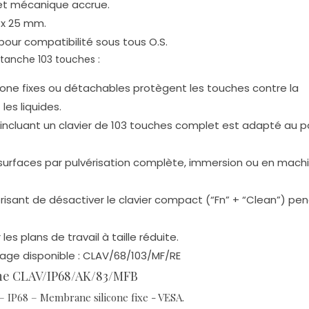
et mécanique accrue.
 x 25 mm.
pour compatibilité sous tous O.S.
étanche 103 touches :
one fixes ou détachables protègent les touches contre la
les liquides.
ncluant un clavier de 103 touches complet est adapté au 
 surfaces par pulvérisation complète, immersion ou en mach
risant de désactiver le clavier compact (“Fn” + “Clean”) pe
s plans de travail à taille réduite.
rage disponible : CLAV/68/103/MF/RE
che CLAV/IP68/AK/83/MFB
– IP68 – Membrane silicone fixe - VESA.