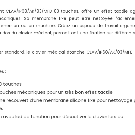
ant CLAV/IP68/AK/83/MFB 83 touches, offre un effet tactile a
caniques. Sa membrane fixe peut être nettoyée facileme
 immersion ou en machine. Créez un espace de travail ergon
u dos du clavier médical, permettant une fixation sur différent
r standard, le clavier médical étanche CLAV/IP68/AK/83/MFB r
s :
3 touches.
touches mécaniques pour un très bon effet tactile.
he recouvert d’une membrane silicone fixe pour nettoyage 
e.
avec led de fonction pour désactiver le clavier lors du