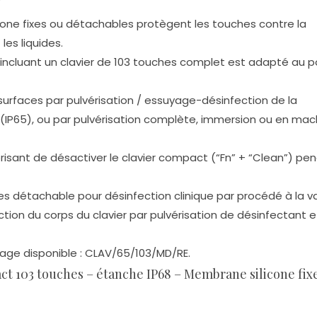
one fixes ou détachables protègent les touches contre la
les liquides.
ncluant un clavier de 103 touches complet est adapté au 
surfaces par pulvérisation / essuyage-désinfection de la
P65), ou par pulvérisation complète, immersion ou en mac
risant de désactiver le clavier compact (“Fn” + “Clean”) pe
 détachable pour désinfection clinique par procédé à la v
tion du corps du clavier par pulvérisation de désinfectant e
rage disponible : CLAV/65/103/MD/RE.
ct 103 touches – étanche IP68 – Membrane silicone fix