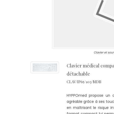
Clavier et sour
Clavier médical compa
détachable
CLAV/IP65/103/MDB
HYPPOmed propose un cla
agréable grâce à ses touc
en maîtrisant le risque i
format compact lui perme