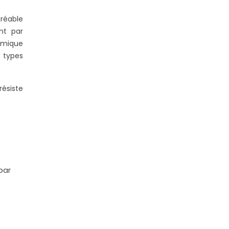
gréable
nt par
omique
s types
ésiste
par