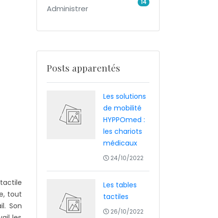
14
Administrer
Posts apparentés
Les solutions
de mobilité
HYPPOmed :
les chariots
médicaux
24/10/2022
actile
Les tables
e, tout
tactiles
il. Son
26/10/2022
il les