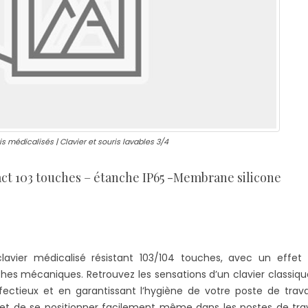
is médicalisés | Clavier et souris lavables 3/4
ct 103 touches – étanche IP65 -Membrane silicone
vier médicalisé résistant 103/104 touches, avec un effet t
hes mécaniques. Retrouvez les sensations d’un clavier classiqu
nfectieux et en garantissant l’hygiène de votre poste de trava
t de se positionner facilement même dans les postes de trava