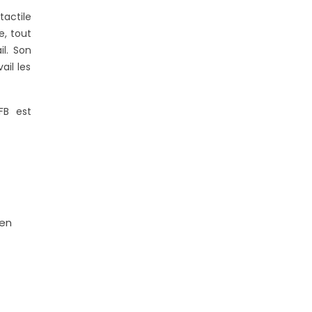
actile
e, tout
il. Son
il les
FB est
 en