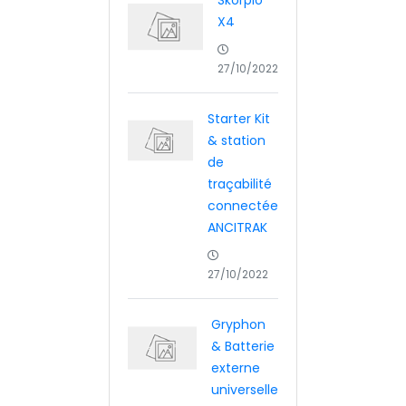
X4
27/10/2022
Starter Kit
& station
de
traçabilité
connectée
ANCITRAK
27/10/2022
Gryphon
& Batterie
externe
universelle